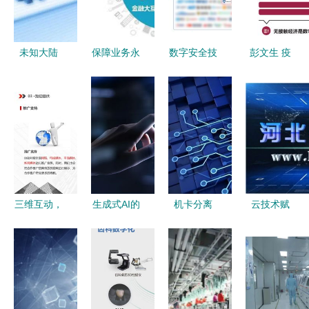
能金融等行
倍，数字技
业数字化转
术赋能成效
型
显著
未知大陆
保障业务永
数字安全技
彭文生 疫
开启在线
续，新华三
术全景图再
情催生无接
3D打印新
存储技术创
添新章 网
触经济新形
纪元，以透
新助力金融
宿安全凭46
态，数字技
明价格、极
数字化转型
项细分领域
术赋能社会
速交付与卓
技术实力护
深远变革
越品质赋能
航数字时代
数字制造
三维互动，
生成式AI的
机卡分离
云技术赋
沉浸体验
演进 从
数字技术赋
能，数字文
VR党建馆
Chat对话到
能有线电视
化焕新 石
引领数字党
Agent驱动
公共服务属
家庄网易联
建新趋势
的数字服务
性的回归路
合创新中心
生态
径
助力展馆上