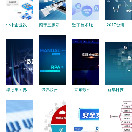
中小企业数
南宁五象新
数字技术服
2017台州
字化转型的
区 买房置
务新篇章
数字经济十
关键一步
业新热土，
今元集团于
强企业榜单
如何选择并
数字技术赋
人博会展现
揭晓 数字
善用数字工
能下的崛起
技术创新与
技术服务领
厂管理系统
密码
全球实践
域引领新浪
的售后服务
潮
与技术服务
华翔集团携
强强联合
京东数科
新华科技
手趣链科
来也科技与
2018年全
数字技术赋
技，迈向数
毕马威携
面盈利，科
能未来，智
智制造新纪
手，以
技服务收入
能服务驱动
元
RPA+AI赋
占比激增三
创新