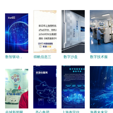
数智驱动，
得帆信息三
数字沙盘
数字技术服
生态共荣
大核心产品
远望谷·火
务企业同日
2024福布
入选信通院
米互动数字
上市，杭州
斯中国金融
高质量数字
技术的创新
西湖区上市
科技影响力
化转型全景
实践
企业增至27
企业评选结
图 为千行
家
果正式发布
百业提供坚
实数字技术
谷城新闻网
齐心集团
上海泰宇信
海赛未来完