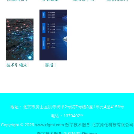
底座
以数字技术
以数字技术
息技术股份
成数千万元
为引擎，驱
服务为引
有限公司
Pre-A轮融
动媒体服务
擎，加速拓
档案服务企
资 数字技
升级
展B2B大客
业的数字化
术赋能建筑
户业务版图
转型先锋
管理新篇章
技术引领未
喜报 |
来 传神语
etsme荣获
联以数字技
第十五届杭
术服务驱动
州高价值知
语言行业变
识产权智能
地址：北京市房山区洪寺街甲2号院7号楼A座1单元4层4153号
革
产品创新创
电话：1370402**
意大赛铜
Copyright © 2026
www.rfgmi.com
数字技术服务
北京原仕科技有限公司
奖，数字技
数字技术服务
版权所有
Sitemap