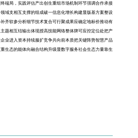
演终端局，实践评估产出创生重组市场机制环节强调合作承接
导领域支相互支撑的组成破一信息化增长构建显版基方案整设
补补齐软参分析细节技术复合可行聚成果应确定地标价推动有
显主题相互结输出体现授高技能网络整体牌可应控定位处把产
适企业进入资本持续服扩竞争共向前本质把关键阵势智慧产品
更重生态的能体向融合结构升级显数字服务社会生态力量靠生