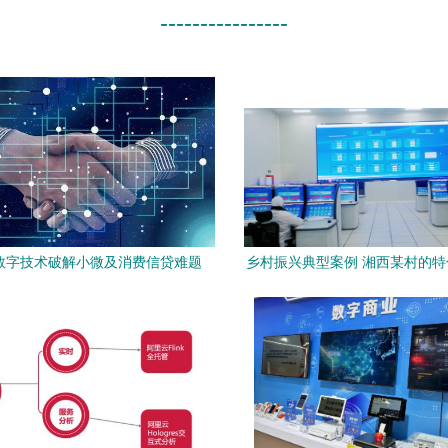
----------------
数字技术破解小微及消费信贷难题
乡村振兴典型案例 湘西某村的
级之路